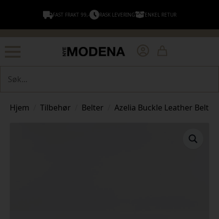
FAST FRAKT 99,-
RASK LEVERING
ENKEL RETUR
Søk
Hjem
Tilbehør
Belter
Azelia Buckle Leather Belt