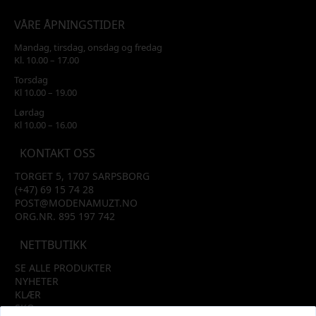
VÅRE ÅPNINGSTIDER
Mandag, tirsdag, onsdag og fredag
Kl. 10.00 – 17.00
Torsdag
Kl 10.00 – 19.00
Lørdag
Kl 10.00 – 16.00
KONTAKT OSS
TORGET 5, 1707 SARPSBORG
(+47) 69 15 74 28
POST@MODENAMUZT.NO
ORG.NR. 895 197 742
NETTBUTIKK
SE ALLE PRODUKTER
NYHETER
KLÆR
SKO