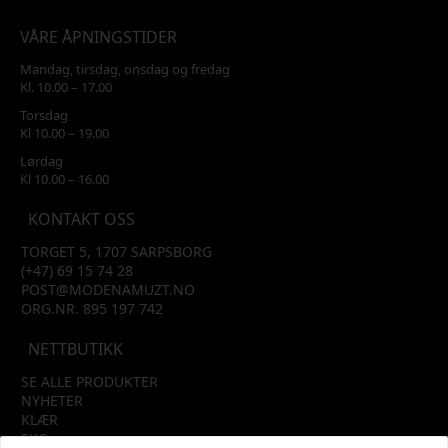
VÅRE ÅPNINGSTIDER
Mandag, tirsdag, onsdag og fredag
Kl. 10.00 – 17.00
Torsdag
Kl 10.00 – 19.00
Lørdag
Kl 10.00 – 16.00
KONTAKT OSS
TORGET 5, 1707 SARPSBORG
(+47) 69 15 74 28
POST@MODENAMUZT.NO
ORG.NR. 895 197 742
NETTBUTIKK
SE ALLE PRODUKTER
NYHETER
KLÆR
SKO