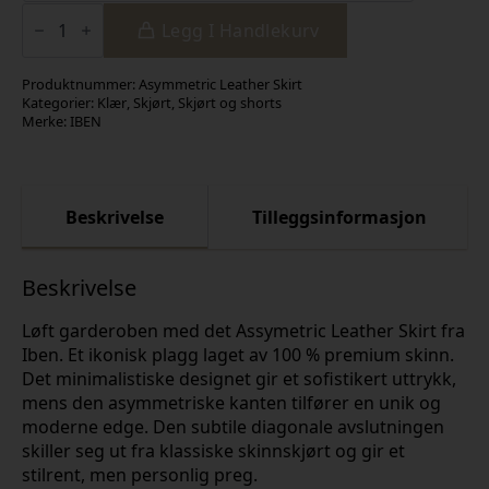
Assymetric
Leather
Legg I Handlekurv
Skirt
Black
antall
Produktnummer:
Asymmetric Leather Skirt
Kategorier:
Klær
,
Skjørt
,
Skjørt og shorts
Merke:
IBEN
Beskrivelse
Tilleggsinformasjon
Beskrivelse
Løft garderoben med det Assymetric Leather Skirt fra
Iben. Et ikonisk plagg laget av 100 % premium skinn.
Det minimalistiske designet gir et sofistikert uttrykk,
mens den asymmetriske kanten tilfører en unik og
moderne edge. Den subtile diagonale avslutningen
skiller seg ut fra klassiske skinnskjørt og gir et
stilrent, men personlig preg.