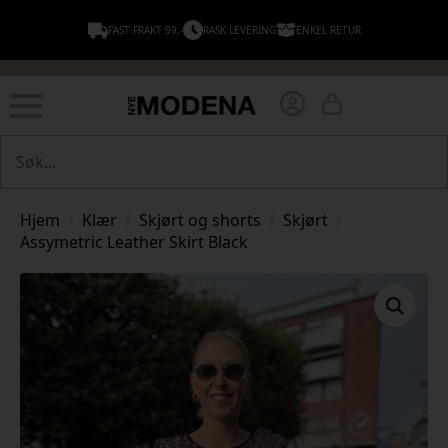
FAST FRAKT 99,-
RASK LEVERING
ENKEL RETUR
Søk
Hjem
Klær
Skjørt og shorts
Skjørt
Assymetric Leather Skirt Black