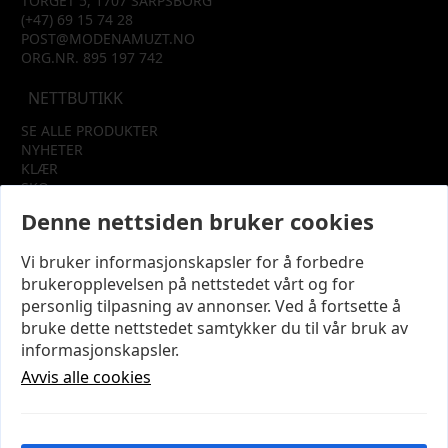
TORGET 5, 1707 SARPSBORG
(+47) 69 15 74 28
POST@MODENAMUZT.NO
ORG.NR. 895 197 742
NETTBUTIKK
SE ALLE PRODUKTER
NYHETER
KLÆR
SKO
TILBEHØR
Denne nettsiden bruker cookies
SALG
Vi bruker informasjonskapsler for å forbedre
INFORMASJON
brukeropplevelsen på nettstedet vårt og for
OM OSS
personlig tilpasning av annonser. Ved å fortsette å
KUNDEKLUBB
bruke dette nettstedet samtykker du til vår bruk av
KONTAKT OSS
informasjonskapsler.
KJØPSVILKÅR OG BETINGELSER
PERSONVERN
Avvis alle cookies
MIN KONTO
LOGG UT