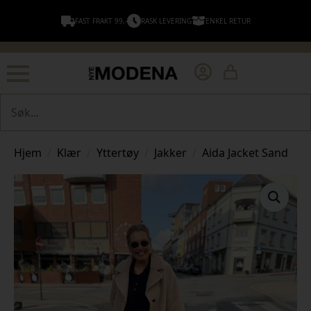
FAST FRAKT 99,-
RASK LEVERING
ENKEL RETUR
Søk
Hjem
Klær
Yttertøy
Jakker
Aida Jacket Sand