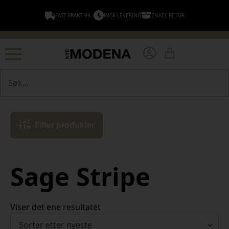
FAST FRAKT 99,-
RASK LEVERING
ENKEL RETUR
Søk
Filter produkter
Sage Stripe
Viser det ene resultatet