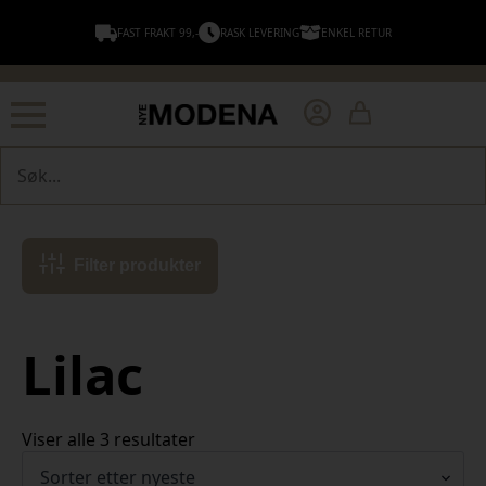
FAST FRAKT 99,-
RASK LEVERING
ENKEL RETUR
Søk
Filter produkter
Lilac
Sortert
Viser alle 3 resultater
etter