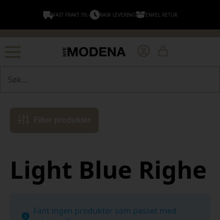
FAST FRAKT 99,-
RASK LEVERING
ENKEL RETUR
Søk
Filter produkter
Light Blue Righe
Fant ingen produkter som passet med