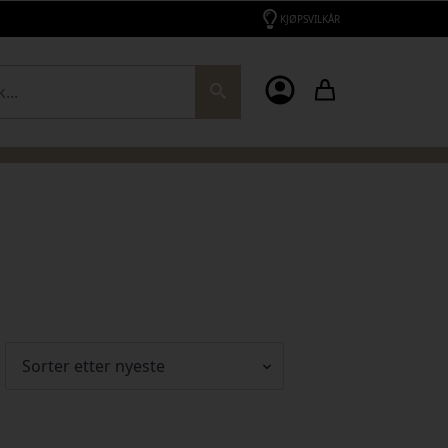
KJØPSVILKÅR
ch