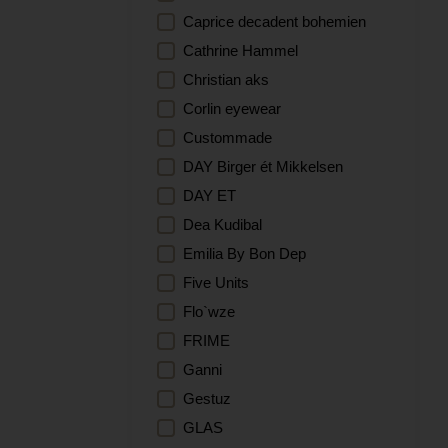
Topper
Caprice decadent bohemien
Smykker
Jakker
Cathrine Hammel
Smykkeskrin
Kåper
Christian aks
Solbriller
Corlin eyewear
Strikker
Custommade
Strømper og sokker
DAY Birger ét Mikkelsen
Toalettmapper
DAY ET
Veskecharm
Dea Kudibal
Vesker
Emilia By Bon Dep
Votter
Five Units
Flo`wze
FRIME
Ganni
Gestuz
GLAS