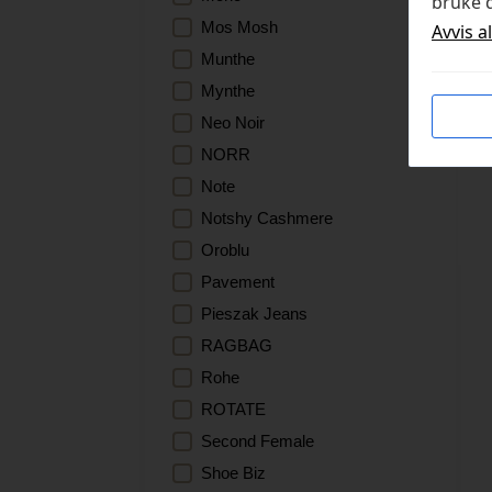
bruke d
Mos Mosh
Avvis a
Munthe
Mynthe
Neo Noir
NORR
Note
Notshy Cashmere
Oroblu
Pavement
Pieszak Jeans
RAGBAG
Rohe
ROTATE
Second Female
Shoe Biz