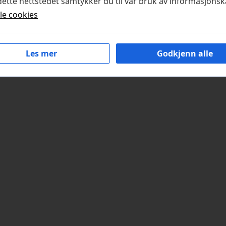
ette nettstedet samtykker du til vår bruk av informasjonsk
lle cookies
Les mer
Godkjenn alle