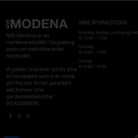
VÅRE ÅPNINGSTIDER
Mandag, tirsdag, onsdag og fre
NYE Modena er en
Kl. 10.00 – 17.00
merkevarebutikk i Sarpsborg
Torsdag
sentrum med tilhørende
Kl 10.00 – 19.00
nettbutikk.
Lørdag
Kl 10.00 – 16.00
Vi jobber til enhver tid for å ha
en varepakke som vi er stolte
av! Hos oss finner garantert
alle kvinner sine
garderobefavoritter.
VELKOMMEN!
©