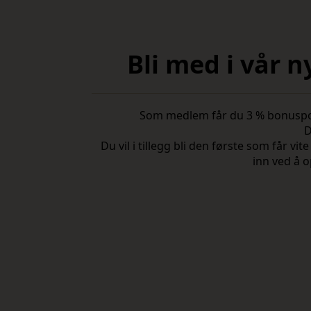
Bli med i vår 
Som medlem får du 3 % bonuspoeng
D
Du vil i tillegg bli den første som får 
inn ved å o