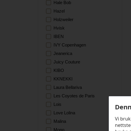
Hale Bob
Hazel
Holzweiler
Hvisk
IBEN
IVY Copenhagen
Jeanerica
Juicy Couture
KIBO
KKNEKKI
Laura Bellariva
Les Coyotes de Paris
Lois
Denn
Love Lolina
Vi bru
Malina
nettste
Mono