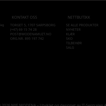
KONTAKT OSS
NETTBUTIKK
dag
TORGET 5, 1707 SARPSBORG
SE ALLE PRODUKTER
(+47) 69 15 74 28
NYHETER
POST@MODENAMUZT.NO
KLÆR
ORG.NR. 895 197 742
SKO
TILBEHØR
SALG
 2026 NYE MODENA – Utviklet og designet av
IT-Sentralen 