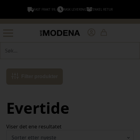
FAST FRAKT 99,-
RASK LEVERING
ENKEL RETUR
Søk
Filter produkter
Evertide
Viser det ene resultatet