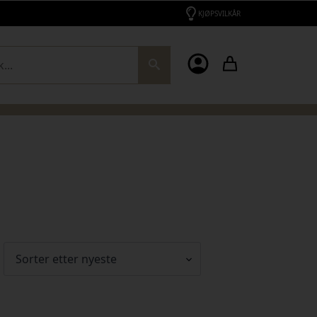
KJØPSVILKÅR
ch