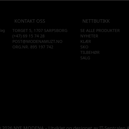
KONTAKT OSS
NETTBUTIKK
dag
TORGET 5, 1707 SARPSBORG
SE ALLE PRODUKTER
(+47) 69 15 74 28
NYHETER
POST@MODENAMUZT.NO
KLÆR
ORG.NR. 895 197 742
SKO
TILBEHØR
SALG
 2026 NYE MODENA – Utviklet og designet av
IT-Sentralen 