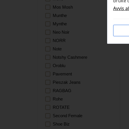
bruke d
Mos Mosh
Avvis a
Munthe
Mynthe
Neo Noir
NORR
Note
Notshy Cashmere
Oroblu
Pavement
Pieszak Jeans
RAGBAG
Rohe
ROTATE
Second Female
Shoe Biz