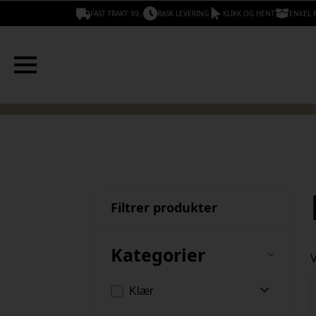
FAST FRAKT 99,-
RASK LEVERING
KLIKK OG HENT
ENKEL 
Filtrer produkter
Kategorier
V
Klær