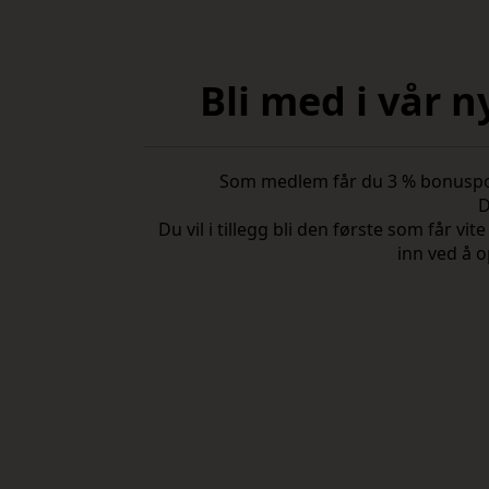
Bli med i vår 
Som medlem får du 3 % bonuspoeng
D
Du vil i tillegg bli den første som får 
inn ved å o