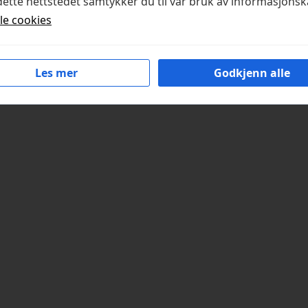
ette nettstedet samtykker du til vår bruk av informasjonsk
lle cookies
Les mer
Godkjenn alle