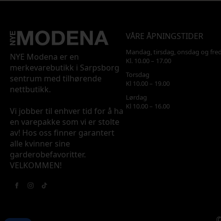
VÅRE ÅPNINGSTIDER
Mandag, tirsdag, onsdag og fre
NYE Modena er en
Kl. 10.00 – 17.00
merkevarebutikk i Sarpsborg
Torsdag
sentrum med tilhørende
Kl 10.00 – 19.00
nettbutikk.
Lørdag
Kl 10.00 – 16.00
Vi jobber til enhver tid for å ha
en varepakke som vi er stolte
av! Hos oss finner garantert
alle kvinner sine
garderobefavoritter.
VELKOMMEN!
©