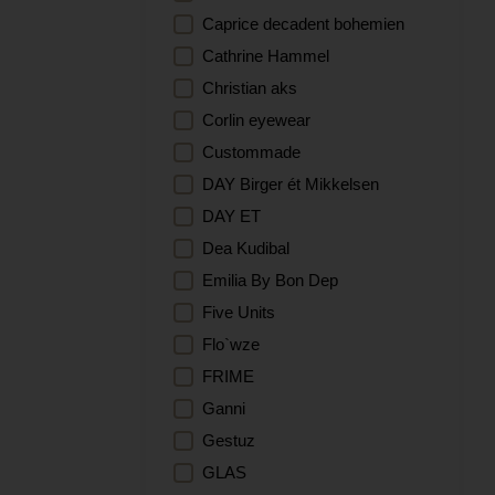
Topper
Caprice decadent bohemien
Smykker
Jakker
Cathrine Hammel
Smykkeskrin
Kåper
Christian aks
Solbriller
Corlin eyewear
Strikker
Custommade
Strømper og sokker
DAY Birger ét Mikkelsen
Toalettmapper
DAY ET
Veskecharm
Dea Kudibal
Vesker
Emilia By Bon Dep
Votter
Five Units
Flo`wze
FRIME
Ganni
Gestuz
GLAS