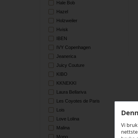
Hale Bob
Hazel
Holzweiler
Hvisk
IBEN
IVY Copenhagen
Jeanerica
Juicy Couture
KIBO
KKNEKKI
Laura Bellariva
Les Coyotes de Paris
Lois
Denn
Love Lolina
Vi bru
Malina
nettste
Mono