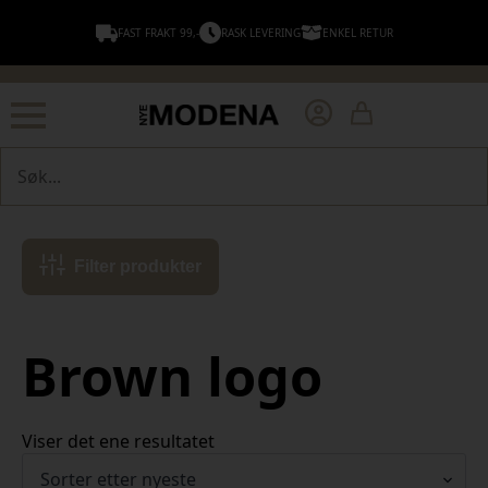
FAST FRAKT 99,-
RASK LEVERING
ENKEL RETUR
Søk
Filter produkter
Brown logo
Viser det ene resultatet