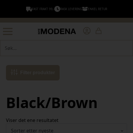
FAST FRAKT 99,-
RASK LEVERING
ENKEL RETUR
Søk
Filter produkter
Black/Brown
Viser det ene resultatet