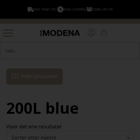
FAST FRAKT 99,-
RASK LEVERING
ENKEL RETUR
Søk
Filter produkter
200L blue
Viser det ene resultatet