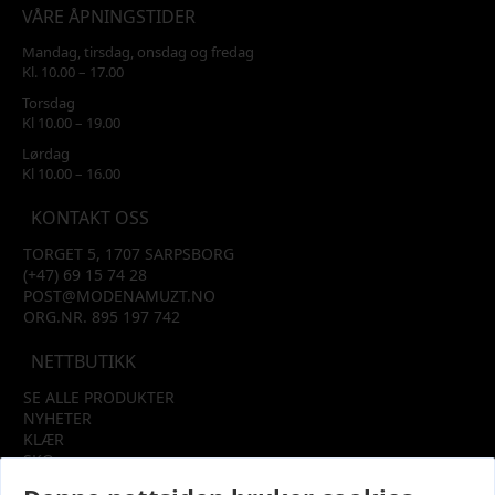
VÅRE ÅPNINGSTIDER
Mandag, tirsdag, onsdag og fredag
Kl. 10.00 – 17.00
Torsdag
Kl 10.00 – 19.00
Lørdag
Kl 10.00 – 16.00
KONTAKT OSS
TORGET 5, 1707 SARPSBORG
(+47) 69 15 74 28
POST@MODENAMUZT.NO
ORG.NR. 895 197 742
NETTBUTIKK
SE ALLE PRODUKTER
NYHETER
KLÆR
SKO
TILBEHØR