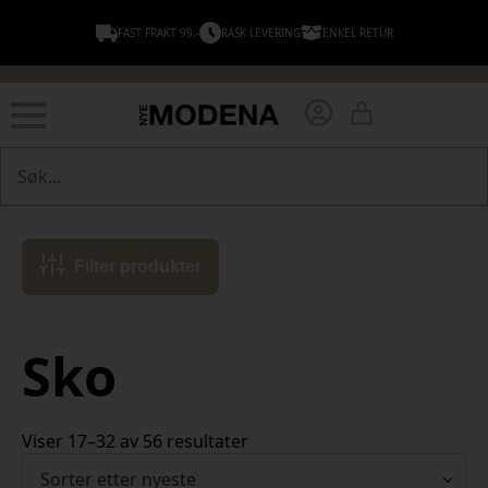
FAST FRAKT 99,-
RASK LEVERING
ENKEL RETUR
Søk
Filter produkter
Sko
Sortert
Viser 17–32 av 56 resultater
etter