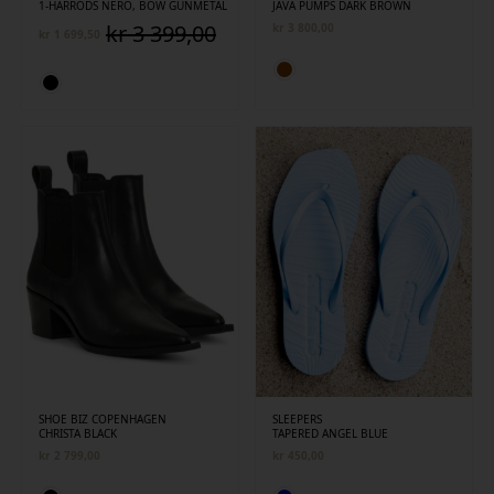
1-HARRODS NERO, BOW GUNMETAL
JAVA PUMPS DARK BROWN
kr
3 399,00
kr
3 800,00
kr
1 699,50
Opprinnelig
Nåværende
pris
pris
var:
er:
kr 3
kr 1
399,00.
699,50.
SHOE BIZ COPENHAGEN
SLEEPERS
CHRISTA BLACK
TAPERED ANGEL BLUE
kr
2 799,00
kr
450,00