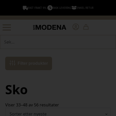
FAST FRAKT 99,-
RASK LEVERING
ENKEL RETUR
Søk
Filter produkter
Sko
Sortert
Viser 33–48 av 56 resultater
etter