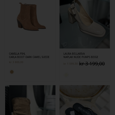
CAMILLA PIHL
LAURA BELLARIVA
CARLA BOOT DARK CAMEL SUEDE
NAPLAK NUDE PUMPS BEIGE
kr
3 199,00
kr
3 800,00
kr
1 599,50
Opprinnelig
Nåværende
pris
pris
var:
er:
kr 3
kr 1
199,00.
599,50.