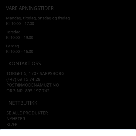
VÅRE ÅPNINGSTIDER
Mandag, tirsdag, onsdag og fredag
Kl. 10.00 – 17.00
Torsdag
Kl 10.00 – 19.00
Lørdag
Kl 10.00 – 16.00
KONTAKT OSS
TORGET 5, 1707 SARPSBORG
(+47) 69 15 74 28
POST@MODENAMUZT.NO
ORG.NR. 895 197 742
NETTBUTIKK
SE ALLE PRODUKTER
NYHETER
KLÆR
SKO
TILBEHØR