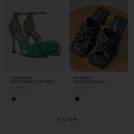
CUSTOMMADE
HOLZWEILER
ASHLEY METALLIC BOW GREEN
GOGGO MULES BLACK
kr
2 999,00
kr
3 200,00
←
1
2
3
4
→