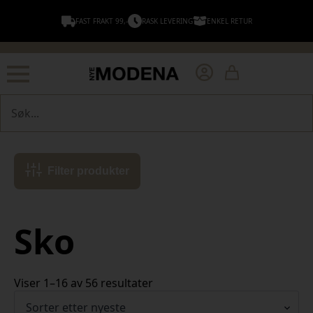
FAST FRAKT 99,-
RASK LEVERING
ENKEL RETUR
Søk
Filter produkter
Sko
Sortert
Viser 1–16 av 56 resultater
etter