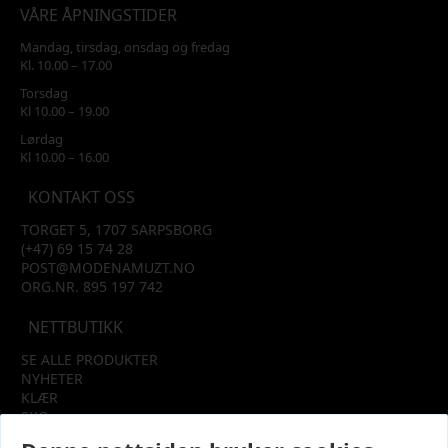
VÅRE ÅPNINGSTIDER
Mandag, tirsdag, onsdag og fredag
Kl. 10.00 – 17.00
Torsdag
Kl 10.00 – 19.00
Lørdag
Kl 10.00 – 16.00
KONTAKT OSS
TORGET 5, 1707 SARPSBORG
(+47) 69 15 74 28
POST@MODENAMUZT.NO
ORG.NR. 895 197 742
NETTBUTIKK
SE ALLE PRODUKTER
NYHETER
KLÆR
SKO
TILBEHØR