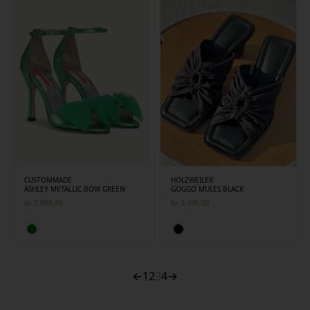
CUSTOMMADE
HOLZWEILER
ASHLEY METALLIC BOW GREEN
GOGGO MULES BLACK
kr
2 999,00
kr
3 200,00
←
1
2
3
4
→