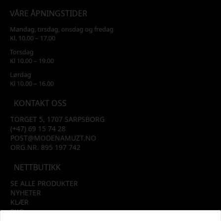
VÅRE ÅPNINGSTIDER
Mandag, tirsdag, onsdag og fredag
Kl. 10.00 – 17.00
Torsdag
Kl 10.00 – 19.00
Lørdag
Kl 10.00 – 16.00
KONTAKT OSS
TORGET 5, 1707 SARPSBORG
(+47) 69 15 74 28
POST@MODENAMUZT.NO
ORG.NR. 895 197 742
NETTBUTIKK
SE ALLE PRODUKTER
NYHETER
KLÆR
SKO
TILBEHØR