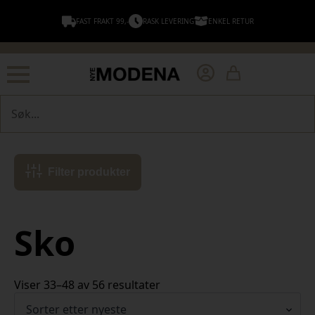
FAST FRAKT 99,-
RASK LEVERING
ENKEL RETUR
Søk
Filter produkter
Sko
Sortert
Viser 33–48 av 56 resultater
etter