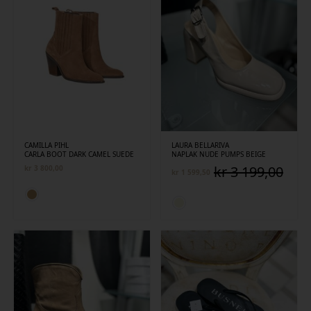
CAMILLA PIHL
LAURA BELLARIVA
CARLA BOOT DARK CAMEL SUEDE
NAPLAK NUDE PUMPS BEIGE
kr
3 199,00
kr
3 800,00
kr
1 599,50
Opprinnelig
Nåværende
pris
pris
var:
er:
kr 3
kr 1
199,00.
599,50.