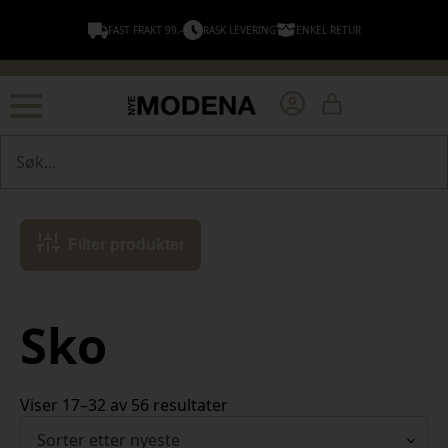
FAST FRAKT 99,-
RASK LEVERING
ENKEL RETUR
Søk
Filter produkter
Sko
Sortert
Viser 17–32 av 56 resultater
etter