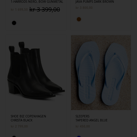
1-HARRODS NERO, BOW GUNMETAL
JAVA PUMPS DARK BROWN
kr
3 399,00
kr
3 800,00
kr
1 699,50
Opprinnelig
Nåværende
pris
pris
var:
er:
kr 3
kr 1
399,00.
699,50.
SHOE BIZ COPENHAGEN
SLEEPERS
CHRISTA BLACK
TAPERED ANGEL BLUE
kr
2 799,00
kr
450,00