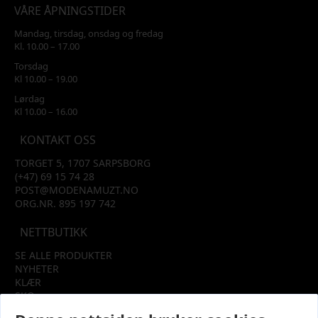
VÅRE ÅPNINGSTIDER
Mandag, tirsdag, onsdag og fredag
Kl. 10.00 – 17.00
Torsdag
Kl 10.00 – 19.00
Lørdag
Kl 10.00 – 16.00
KONTAKT OSS
TORGET 5, 1707 SARPSBORG
(+47) 69 15 74 28
POST@MODENAMUZT.NO
ORG.NR. 895 197 742
NETTBUTIKK
SE ALLE PRODUKTER
NYHETER
KLÆR
SKO
TILBEHØR