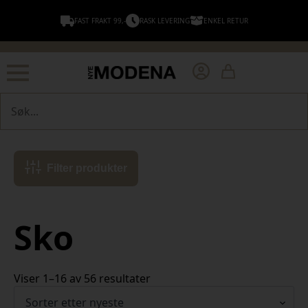
FAST FRAKT 99,-
RASK LEVERING
ENKEL RETUR
Søk
Filter produkter
Sko
Sortert
Viser 1–16 av 56 resultater
etter