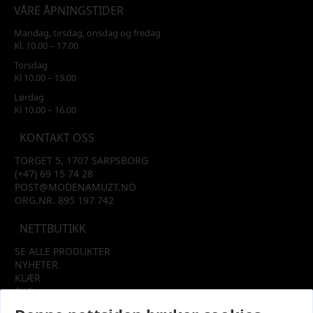
VÅRE ÅPNINGSTIDER
Mandag, tirsdag, onsdag og fredag
Kl. 10.00 – 17.00
Torsdag
Kl 10.00 – 19.00
Lørdag
Kl 10.00 – 16.00
KONTAKT OSS
TORGET 5, 1707 SARPSBORG
(+47) 69 15 74 28
POST@MODENAMUZT.NO
ORG.NR. 895 197 742
NETTBUTIKK
SE ALLE PRODUKTER
NYHETER
KLÆR
SKO
TILBEHØR