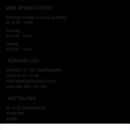
VÅRE ÅPNINGSTIDER
Mandag, tirsdag, onsdag og fredag
Kl. 10.00 – 17.00
Torsdag
Kl 10.00 – 19.00
Lørdag
Kl 10.00 – 16.00
KONTAKT OSS
TORGET 5, 1707 SARPSBORG
(+47) 69 15 74 28
POST@MODENAMUZT.NO
ORG.NR. 895 197 742
NETTBUTIKK
SE ALLE PRODUKTER
NYHETER
KLÆR
SKO
TILBEHØR