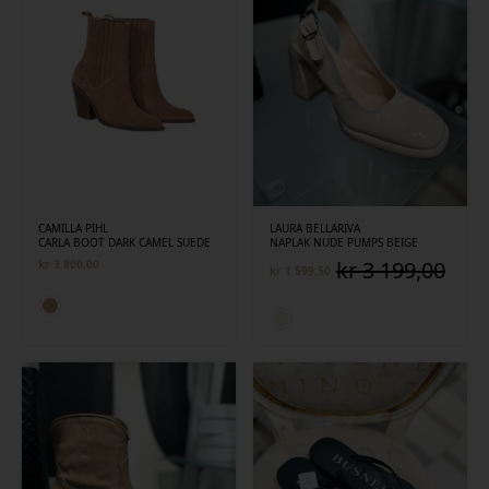
CAMILLA PIHL
LAURA BELLARIVA
CARLA BOOT DARK CAMEL SUEDE
NAPLAK NUDE PUMPS BEIGE
kr
3 199,00
kr
3 800,00
kr
1 599,50
Opprinnelig
Nåværende
pris
pris
var:
er:
kr 3
kr 1
199,00.
599,50.