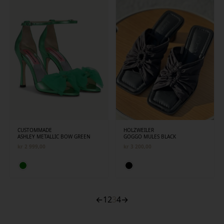
CUSTOMMADE
HOLZWEILER
ASHLEY METALLIC BOW GREEN
GOGGO MULES BLACK
kr
2 999,00
kr
3 200,00
←
1
2
3
4
→