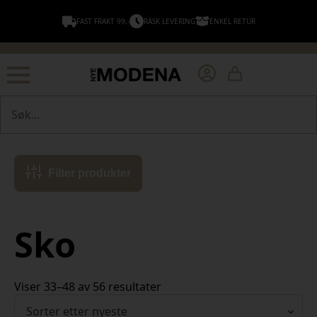
FAST FRAKT 99,-
RASK LEVERING
ENKEL RETUR
Søk
Filter produkter
Sko
Sortert
Viser 33–48 av 56 resultater
etter