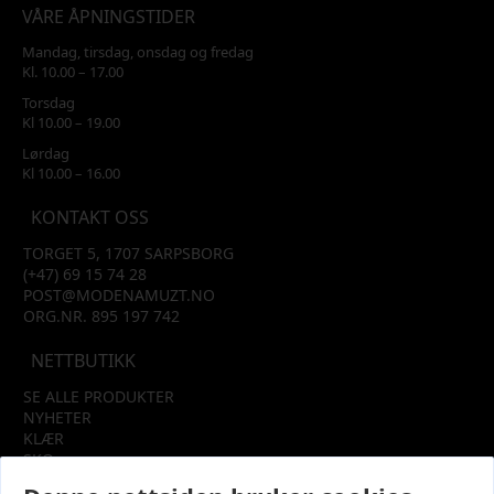
VÅRE ÅPNINGSTIDER
Mandag, tirsdag, onsdag og fredag
Kl. 10.00 – 17.00
Torsdag
Kl 10.00 – 19.00
Lørdag
Kl 10.00 – 16.00
KONTAKT OSS
TORGET 5, 1707 SARPSBORG
(+47) 69 15 74 28
POST@MODENAMUZT.NO
ORG.NR. 895 197 742
NETTBUTIKK
SE ALLE PRODUKTER
NYHETER
KLÆR
SKO
TILBEHØR