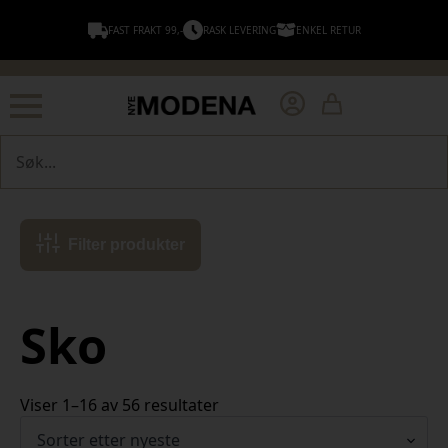
FAST FRAKT 99,-
RASK LEVERING
ENKEL RETUR
Søk
Filter produkter
Sko
Sortert
Viser 1–16 av 56 resultater
etter