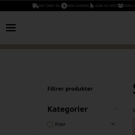
FAST FRAKT 99,-
RASK LEVERING
KLIKK OG HENT
ENKEL 
Filtrer produkter
Kategorier
V
Klær