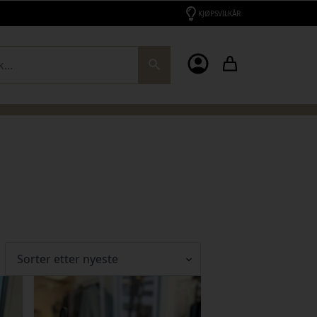
KJØPSVILKÅR
ch