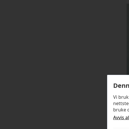
Denn
Vi bru
nettste
bruke d
Avvis a