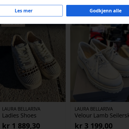
Les mer
Godkjenn alle
SALG 30%
LAURA BELLARIVA
LAURA BELLARIVA
Ladies Shoes
Velour Lamb Seilers
kr
1 889,30
kr
3 199,00