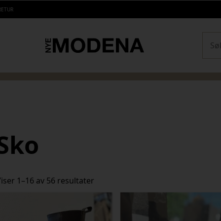
RETUR
Sear
Sko
Sortert
iser 1–16 av 56 resultater
etter
siste