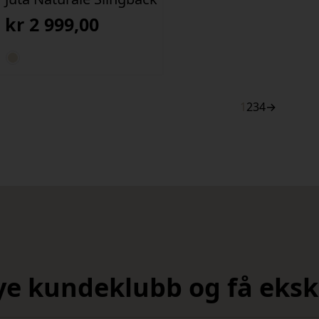
kr
2 999,00
1
2
3
4
→
nye kundeklubb og få ekskl