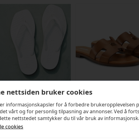
e nettsiden bruker cookies
SLEEPERS
SHOE BIZ COPENHAGEN
ker informasjonskapsler for å forbedre brukeropplevelsen 
Tapered White
Seattle Sandal
det vårt og for personlig tilpasning av annonser. Ved å fort
ette nettstedet samtykker du til vår bruk av informasjonsk
kr
499,00
kr
1 399,00
lle cookies