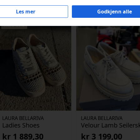
Les mer
Godkjenn alle
SALG 30%
LAURA BELLARIVA
LAURA BELLARIVA
Ladies Shoes
Velour Lamb Seilers
kr
1 889,30
kr
3 199,00