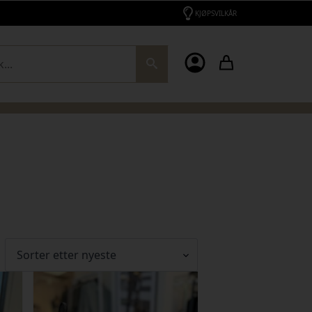
KJØPSVILKÅR
ch