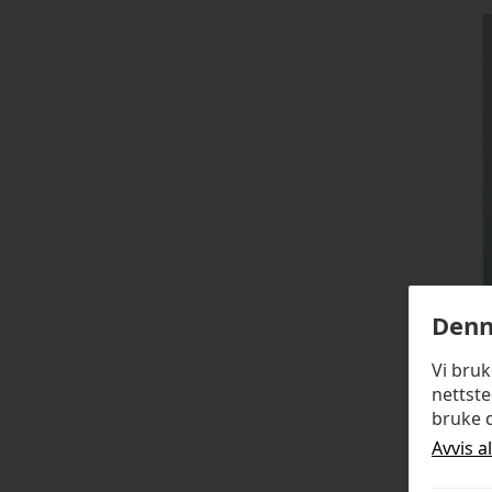
Denn
Vi bru
nettste
bruke d
Avvis a