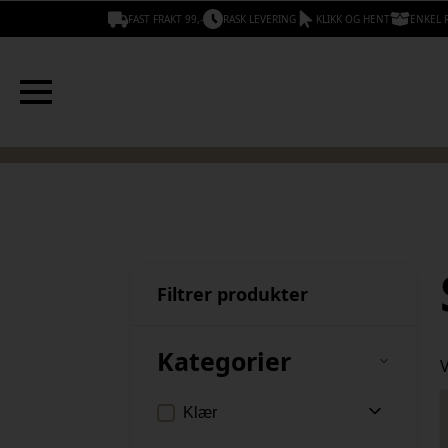
FAST FRAKT 99,-
RASK LEVERING
KLIKK OG HENT
ENKEL 
Filtrer produkter
Kategorier
V
Klær