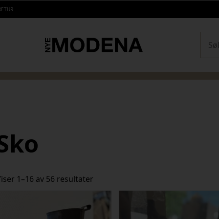
RETUR
Sear
Sko
Sortert
iser 1–16 av 56 resultater
etter
siste