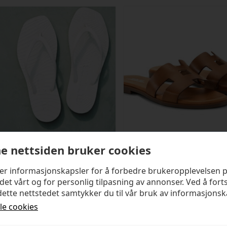
e nettsiden bruker cookies
SLEEPERS
SHOE BIZ COPENHAGEN
ker informasjonskapsler for å forbedre brukeropplevelsen 
Tapered White
Seattle Sandal
det vårt og for personlig tilpasning av annonser. Ved å fort
ette nettstedet samtykker du til vår bruk av informasjonsk
kr
499,00
kr
1 399,00
lle cookies