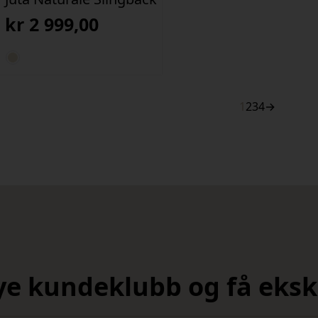
kr
2 999,00
1
2
3
4
→
nye kundeklubb og få ekskl