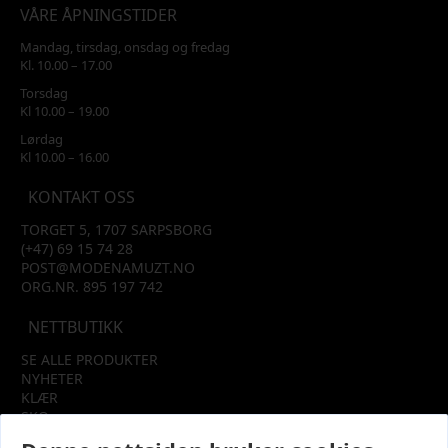
VÅRE ÅPNINGSTIDER
Mandag, tirsdag, onsdag og fredag
Kl. 10.00 – 17.00
Torsdag
Kl 10.00 – 19.00
Lørdag
Kl 10.00 – 16.00
KONTAKT OSS
TORGET 5, 1707 SARPSBORG
(+47) 69 15 74 28
POST@MODENAMUZT.NO
ORG.NR. 895 197 742
NETTBUTIKK
SE ALLE PRODUKTER
NYHETER
KLÆR
SKO
TILBEHØR