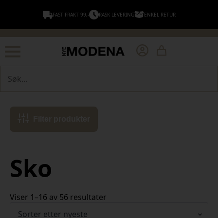
FAST FRAKT 99,-
RASK LEVERING
ENKEL RETUR
Søk
Filter produkter
Sko
Sortert
Viser 1–16 av 56 resultater
etter