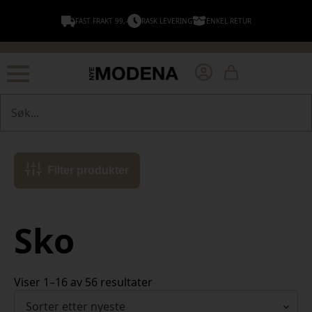
FAST FRAKT 99,-
RASK LEVERING
ENKEL RETUR
Søk
Filter produkter
Sko
Sortert
Viser 1–16 av 56 resultater
etter