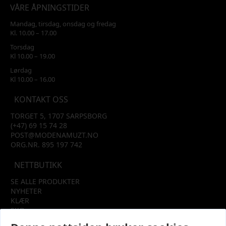
VÅRE ÅPNINGSTIDER
Mandag, tirsdag, onsdag og fredag
Kl. 10.00 – 17.00
Torsdag
Kl 10.00 – 19.00
Lørdag
Kl 10.00 – 16.00
KONTAKT OSS
TORGET 5, 1707 SARPSBORG
(+47) 69 15 74 28
POST@MODENAMUZT.NO
ORG.NR. 895 197 742
NETTBUTIKK
SE ALLE PRODUKTER
NYHETER
KLÆR
SKO
TILBEHØR