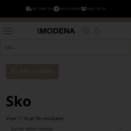
FAST FRAKT 99,-
RASK LEVERING
ENKEL RETUR
Søk
Filter produkter
Sko
Sortert
Viser 1–16 av 56 resultater
etter