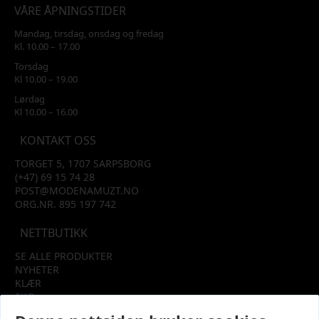
VÅRE ÅPNINGSTIDER
Mandag, tirsdag, onsdag og fredag
Kl. 10.00 – 17.00
Torsdag
Kl 10.00 – 19.00
Lørdag
Kl 10.00 – 16.00
KONTAKT OSS
TORGET 5, 1707 SARPSBORG
(+47) 69 15 74 28
POST@MODENAMUZT.NO
ORG.NR. 895 197 742
NETTBUTIKK
SE ALLE PRODUKTER
NYHETER
KLÆR
SKO
TILBEHØR