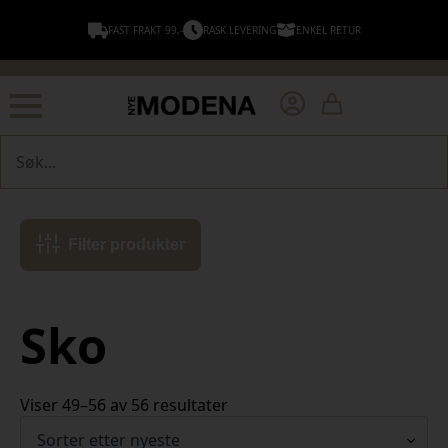
FAST FRAKT 99,-
RASK LEVERING
ENKEL RETUR
Søk
Filter produkter
Sko
Sortert
Viser 49–56 av 56 resultater
etter