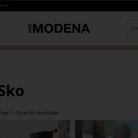
RETUR
Sear
Sko
Sortert
iser 1–16 av 56 resultater
etter
siste