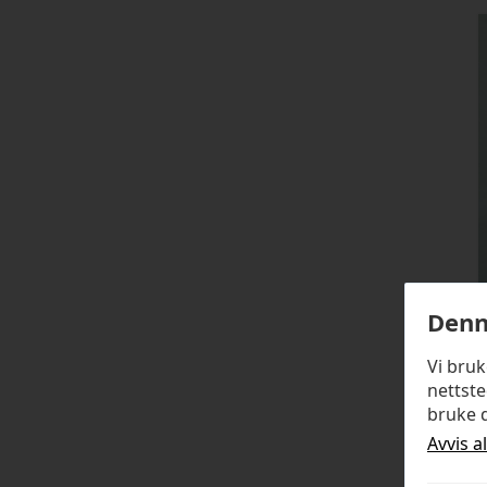
Denn
Vi bru
nettste
bruke d
Avvis a