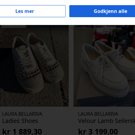
Les mer
Godkjenn alle
SALG 30%
LAURA BELLARIVA
LAURA BELLARIVA
Ladies Shoes
Velour Lamb Seilers
kr
1 889,30
kr
3 199,00