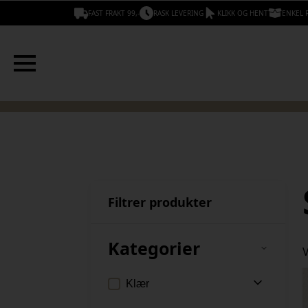
FAST FRAKT 99,-
RASK LEVERING
KLIKK OG HENT
ENKEL 
Filtrer produkter
Kategorier
V
Klær