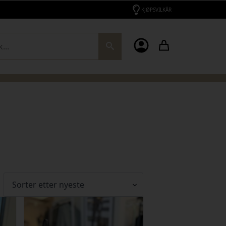
KJØPSVILKÅR
ch