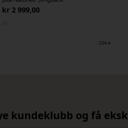
kr
2 999,00
1
2
3
4
→
nye kundeklubb og få ekskl