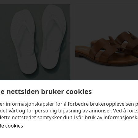
e nettsiden bruker cookies
SLEEPERS
SHOE BIZ COPENHAGEN
ker informasjonskapsler for å forbedre brukeropplevelsen 
Tapered White
Seattle Sandal
det vårt og for personlig tilpasning av annonser. Ved å fort
ette nettstedet samtykker du til vår bruk av informasjonsk
kr
499,00
kr
1 399,00
lle cookies