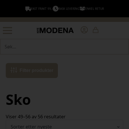
FAST FRAKT 99,-
RASK LEVERING
ENKEL RETUR
Søk
Filter produkter
Sko
Sortert
Viser 49–56 av 56 resultater
etter