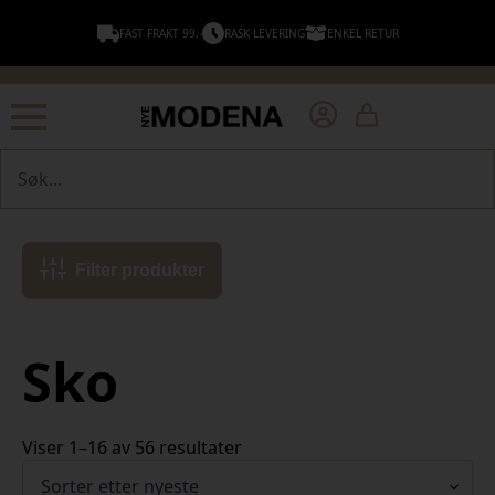
FAST FRAKT 99,-
RASK LEVERING
ENKEL RETUR
Søk
Filter produkter
Sko
Sortert
Viser 1–16 av 56 resultater
etter