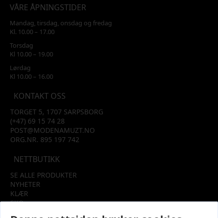
VÅRE ÅPNINGSTIDER
Mandag, tirsdag, onsdag og fredag
Kl. 10.00 – 17.00
Torsdag
Kl 10.00 – 19.00
Lørdag
Kl 10.00 – 16.00
KONTAKT OSS
TORGET 5, 1707 SARPSBORG
(+47) 69 15 74 28
POST@MODENAMUZT.NO
ORG.NR. 895 197 742
NETTBUTIKK
SE ALLE PRODUKTER
NYHETER
KLÆR
SKO
TILBEHØR