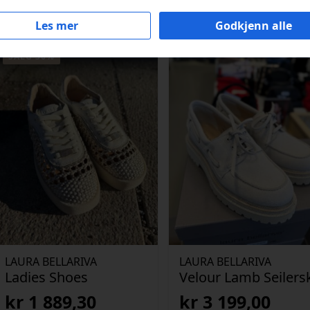
Les mer
Godkjenn alle
SALG 30%
LAURA BELLARIVA
LAURA BELLARIVA
Ladies Shoes
Velour Lamb Seilers
kr
1 889,30
kr
3 199,00