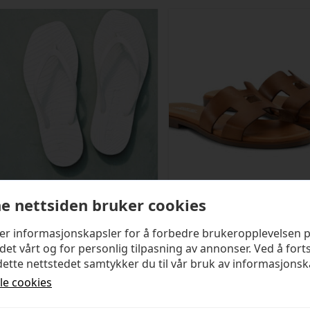
e nettsiden bruker cookies
SLEEPERS
SHOE BIZ COPENHAGEN
ker informasjonskapsler for å forbedre brukeropplevelsen 
Tapered White
Seattle Sandal
det vårt og for personlig tilpasning av annonser. Ved å fort
ette nettstedet samtykker du til vår bruk av informasjonsk
kr
499,00
kr
1 399,00
lle cookies