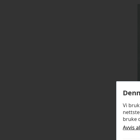
Denn
Vi bru
nettste
bruke d
Avvis a