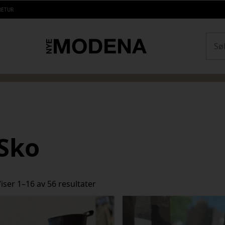
RETUR
Sear
Sko
Sortert
iser 1–16 av 56 resultater
etter
siste