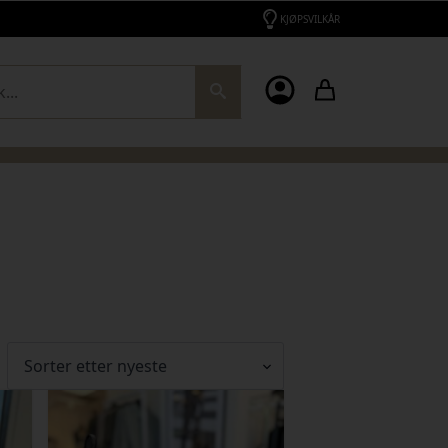
KJØPSVILKÅR
ch