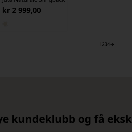
kr
2 999,00
1
2
3
4
→
nye kundeklubb og få ekskl