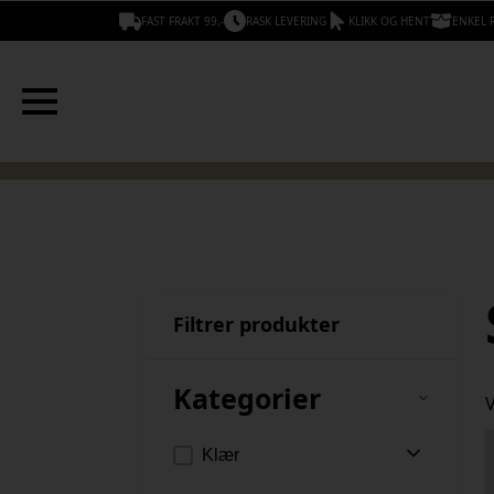
FAST FRAKT 99,-
RASK LEVERING
KLIKK OG HENT
ENKEL 
Filtrer produkter
Kategorier
V
Klær