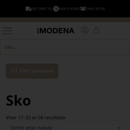
FAST FRAKT 99,-
RASK LEVERING
ENKEL RETUR
Søk
Filter produkter
Sko
Sortert
Viser 17–32 av 56 resultater
etter