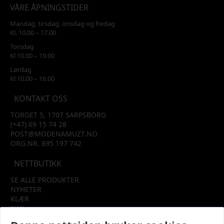
VÅRE ÅPNINGSTIDER
Mandag, tirsdag, onsdag og fredag
Kl. 10.00 – 17.00
Torsdag
Kl 10.00 – 19.00
Lørdag
Kl 10.00 – 16.00
KONTAKT OSS
TORGET 5, 1707 SARPSBORG
(+47) 69 15 74 28
POST@MODENAMUZT.NO
ORG.NR. 895 197 742
NETTBUTIKK
SE ALLE PRODUKTER
NYHETER
KLÆR
SKO
TILBEHØR