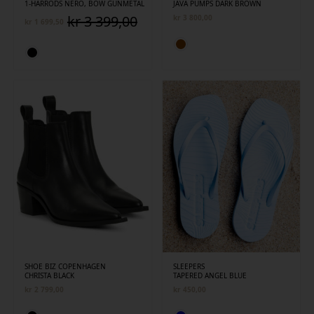
1-HARRODS NERO, BOW GUNMETAL
JAVA PUMPS DARK BROWN
kr
3 399,00
kr
3 800,00
kr
1 699,50
Opprinnelig
Nåværende
pris
pris
var:
er:
kr 3
kr 1
399,00.
699,50.
SHOE BIZ COPENHAGEN
SLEEPERS
CHRISTA BLACK
TAPERED ANGEL BLUE
kr
2 799,00
kr
450,00