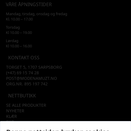
VÅRE ÅPNINGSTIDER
Mandag, tirsdag, onsdag og fredag
Kl. 10.00 – 17.00
Torsdag
Kl 10.00 – 19.00
Lørdag
Kl 10.00 – 16.00
KONTAKT OSS
TORGET 5, 1707 SARPSBORG
(+47) 69 15 74 28
POST@MODENAMUZT.NO
ORG.NR. 895 197 742
NETTBUTIKK
SE ALLE PRODUKTER
NYHETER
KLÆR
SKO
TILBEHØR