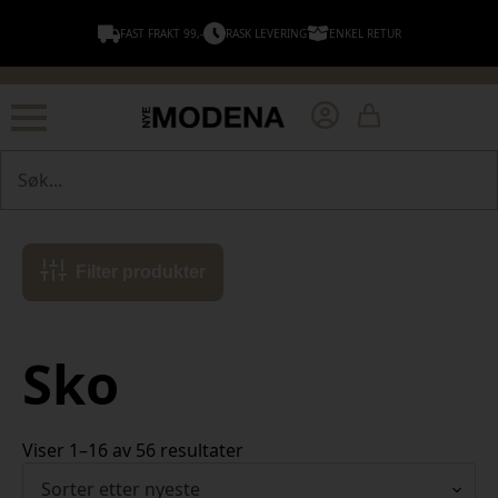
FAST FRAKT 99,-
RASK LEVERING
ENKEL RETUR
Søk
Filter produkter
Sko
Sortert
Viser 1–16 av 56 resultater
etter