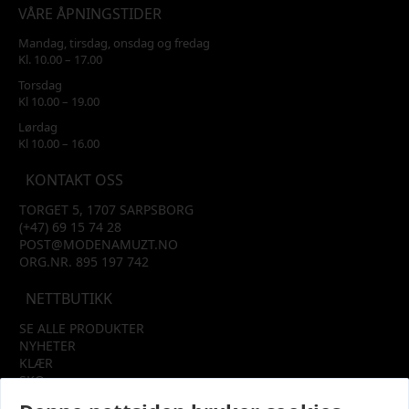
VÅRE ÅPNINGSTIDER
Mandag, tirsdag, onsdag og fredag
Kl. 10.00 – 17.00
Torsdag
Kl 10.00 – 19.00
Lørdag
Kl 10.00 – 16.00
KONTAKT OSS
TORGET 5, 1707 SARPSBORG
(+47) 69 15 74 28
POST@MODENAMUZT.NO
ORG.NR. 895 197 742
NETTBUTIKK
SE ALLE PRODUKTER
NYHETER
KLÆR
SKO
TILBEHØR