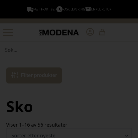
FAST FRAKT 99,-
RASK LEVERING
ENKEL RETUR
Søk
Filter produkter
Sko
Sortert
Viser 1–16 av 56 resultater
etter