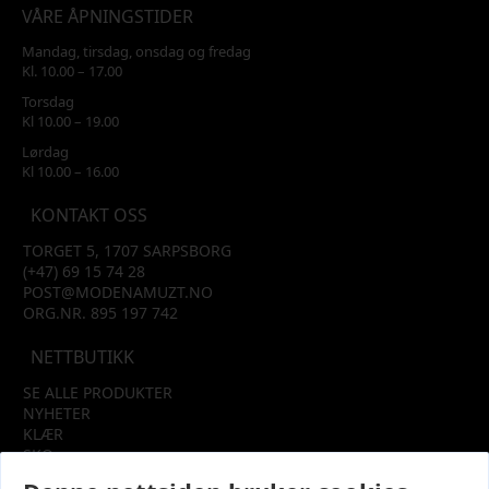
VÅRE ÅPNINGSTIDER
Mandag, tirsdag, onsdag og fredag
Kl. 10.00 – 17.00
Torsdag
Kl 10.00 – 19.00
Lørdag
Kl 10.00 – 16.00
KONTAKT OSS
TORGET 5, 1707 SARPSBORG
(+47) 69 15 74 28
POST@MODENAMUZT.NO
ORG.NR. 895 197 742
NETTBUTIKK
SE ALLE PRODUKTER
NYHETER
KLÆR
SKO
TILBEHØR