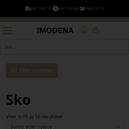
FAST FRAKT 99,-
RASK LEVERING
ENKEL RETUR
Søk
Filter produkter
Sko
Sortert
Viser 1–16 av 56 resultater
etter