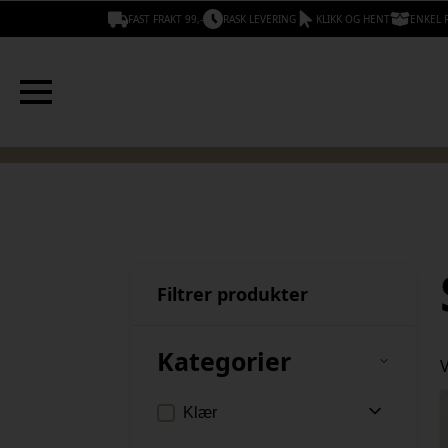
FAST FRAKT 99,-
RASK LEVERING
KLIKK OG HENT
ENKEL 
Filtrer produkter
Kategorier
V
Klær