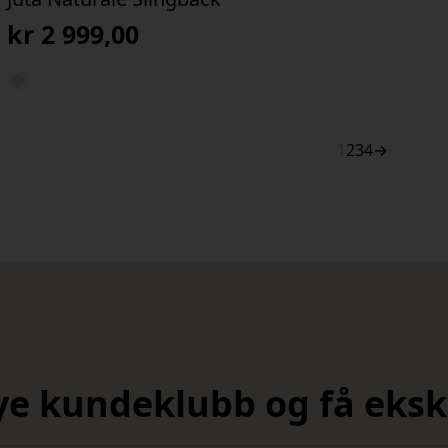
kr
2 999,00
1
2
3
4
→
nye kundeklubb og få ekskl