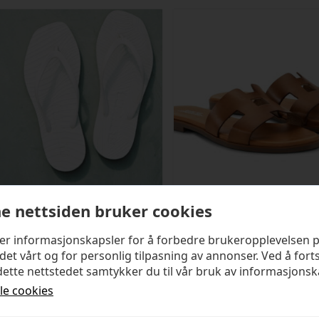
e nettsiden bruker cookies
SLEEPERS
SHOE BIZ COPENHAGEN
ker informasjonskapsler for å forbedre brukeropplevelsen 
Tapered White
Seattle Sandal
det vårt og for personlig tilpasning av annonser. Ved å fort
ette nettstedet samtykker du til vår bruk av informasjonsk
kr
499,00
kr
1 399,00
lle cookies