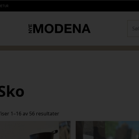
RETUR
Sear
Sko
Sortert
iser 1–16 av 56 resultater
etter
siste