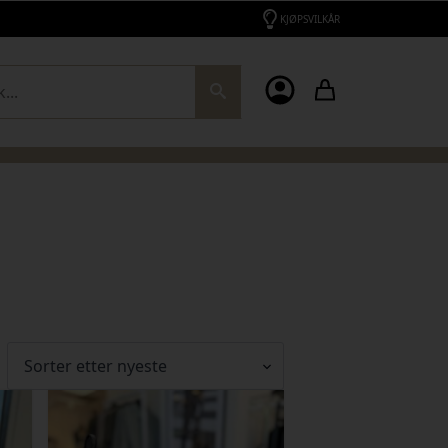
KJØPSVILKÅR
ch