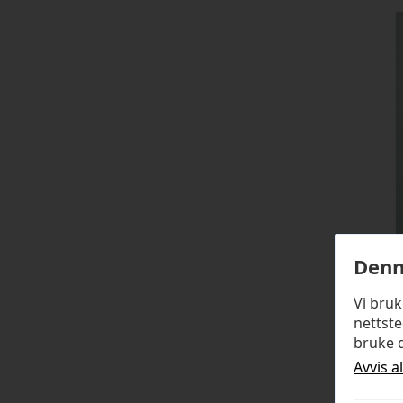
Denn
Vi bru
nettste
bruke d
Avvis a