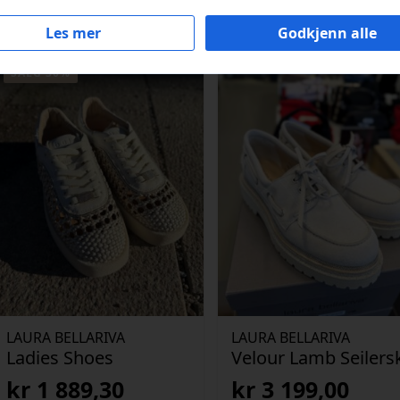
Les mer
Godkjenn alle
SALG 30%
LAURA BELLARIVA
LAURA BELLARIVA
Ladies Shoes
Velour Lamb Seilers
kr
1 889,30
kr
3 199,00