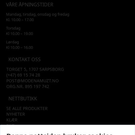
VÅRE ÅPNINGSTIDER
Mandag, tirsdag, onsdag og fredag
Kl. 10.00 – 17.00
Torsdag
Kl 10.00 – 19.00
Lørdag
Kl 10.00 – 16.00
KONTAKT OSS
TORGET 5, 1707 SARPSBORG
(+47) 69 15 74 28
POST@MODENAMUZT.NO
ORG.NR. 895 197 742
NETTBUTIKK
SE ALLE PRODUKTER
NYHETER
KLÆR
SKO
TILBEHØR