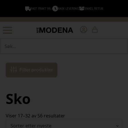
FAST FRAKT 99,-
RASK LEVERING
ENKEL RETUR
Søk
Filter produkter
Sko
Sortert
Viser 17–32 av 56 resultater
etter