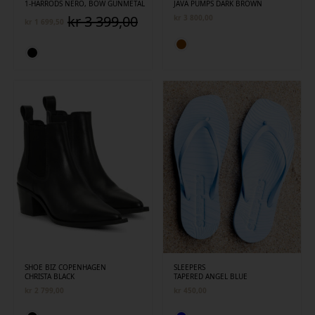
1-HARRODS NERO, BOW GUNMETAL
JAVA PUMPS DARK BROWN
kr
3 399,00
kr
3 800,00
kr
1 699,50
Opprinnelig
Nåværende
pris
pris
var:
er:
kr 3
kr 1
399,00.
699,50.
SHOE BIZ COPENHAGEN
SLEEPERS
CHRISTA BLACK
TAPERED ANGEL BLUE
kr
2 799,00
kr
450,00