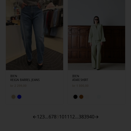
IBEN
IBEN
REIGN BARREL JEANS
ATARI SHIRT
kr
2 299,00
kr
1 800,00
←
1
2
3
…
6
7
8
9
10
11
12
…
38
39
40
→