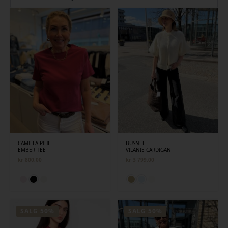
siste
CAMILLA PIHL
BUSNEL
EMBER TEE
VILANIE CARDIGAN
kr
800,00
kr
3 799,00
SALG 50%
SALG 50%