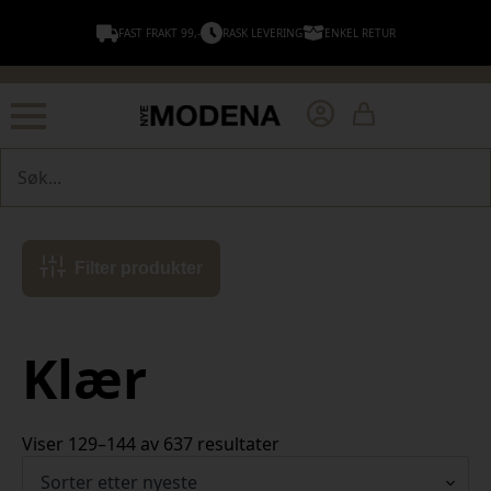
FAST FRAKT 99,-
RASK LEVERING
ENKEL RETUR
Søk
Filter produkter
Klær
Sortert
Viser 129–144 av 637 resultater
etter