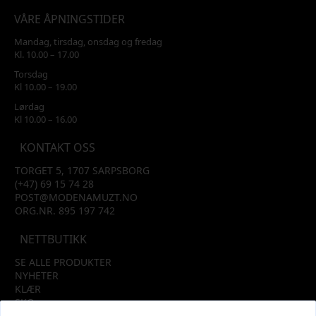
VÅRE ÅPNINGSTIDER
Mandag, tirsdag, onsdag og fredag
Kl. 10.00 – 17.00
Torsdag
Kl 10.00 – 19.00
Lørdag
Kl 10.00 – 16.00
KONTAKT OSS
TORGET 5, 1707 SARPSBORG
(+47) 69 15 74 28
POST@MODENAMUZT.NO
ORG.NR. 895 197 742
NETTBUTIKK
SE ALLE PRODUKTER
NYHETER
KLÆR
SKO
TILBEHØR