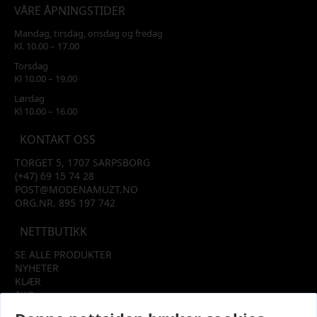
VÅRE ÅPNINGSTIDER
Mandag, tirsdag, onsdag og fredag
Kl. 10.00 – 17.00
Torsdag
Kl 10.00 – 19.00
Lørdag
Kl 10.00 – 16.00
KONTAKT OSS
TORGET 5, 1707 SARPSBORG
(+47) 69 15 74 28
POST@MODENAMUZT.NO
ORG.NR. 895 197 742
NETTBUTIKK
SE ALLE PRODUKTER
NYHETER
KLÆR
SKO
TILBEHØR