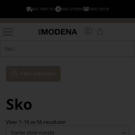
FAST FRAKT 99,-
RASK LEVERING
ENKEL RETUR
Søk
Filter produkter
Sko
Sortert
Viser 1–16 av 56 resultater
etter