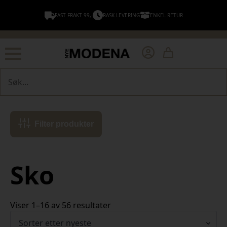
FAST FRAKT 99,-
RASK LEVERING
ENKEL RETUR
Søk
Filter produkter
Sko
Sortert
Viser 1–16 av 56 resultater
etter