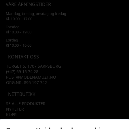
VÅRE ÅPNINGSTIDER
Mandag, tirsdag, onsdag og fredag
Kl. 10.00 – 17.00
Torsdag
Kl 10.00 – 19.00
Lørdag
Kl 10.00 – 16.00
KONTAKT OSS
TORGET 5, 1707 SARPSBORG
(+47) 69 15 74 28
POST@MODENAMUZT.NO
ORG.NR. 895 197 742
NETTBUTIKK
SE ALLE PRODUKTER
NYHETER
KLÆR
SKO
TILBEHØR