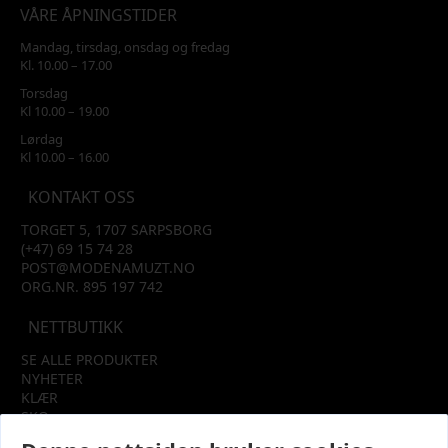
VÅRE ÅPNINGSTIDER
Mandag, tirsdag, onsdag og fredag
Kl. 10.00 – 17.00
Torsdag
Kl 10.00 – 19.00
Lørdag
Kl 10.00 – 16.00
KONTAKT OSS
TORGET 5, 1707 SARPSBORG
(+47) 69 15 74 28
POST@MODENAMUZT.NO
ORG.NR. 895 197 742
NETTBUTIKK
SE ALLE PRODUKTER
NYHETER
KLÆR
SKO
TILBEHØR