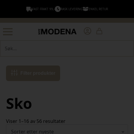
FAST FRAKT 99,-
RASK LEVERING
ENKEL RETUR
Søk
Filter produkter
Sko
Sortert
Viser 1–16 av 56 resultater
etter