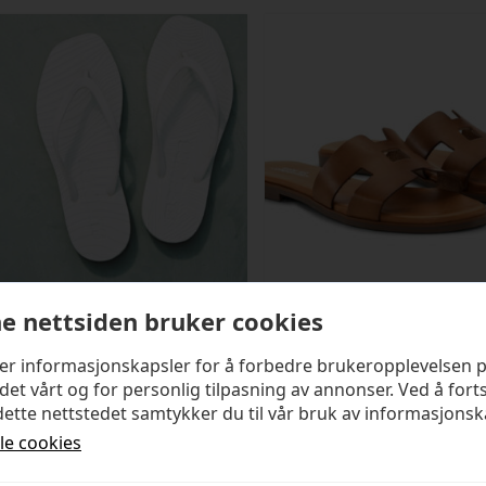
e nettsiden bruker cookies
SLEEPERS
SHOE BIZ COPENHAGEN
ker informasjonskapsler for å forbedre brukeropplevelsen 
Tapered White
Seattle Sandal
det vårt og for personlig tilpasning av annonser. Ved å fort
ette nettstedet samtykker du til vår bruk av informasjonsk
kr
499,00
kr
1 399,00
lle cookies