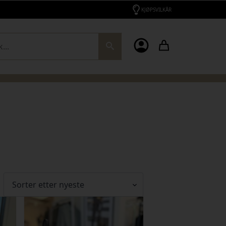
KJØPSVILKÅR
ch