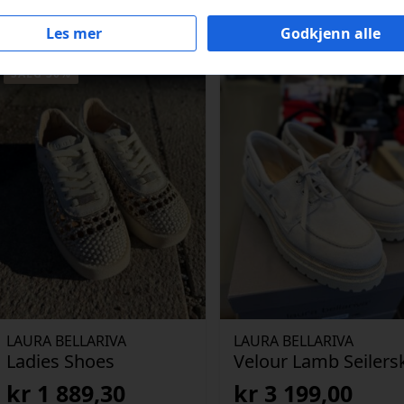
Les mer
Godkjenn alle
SALG 30%
LAURA BELLARIVA
LAURA BELLARIVA
Ladies Shoes
Velour Lamb Seilers
kr
1 889,30
kr
3 199,00