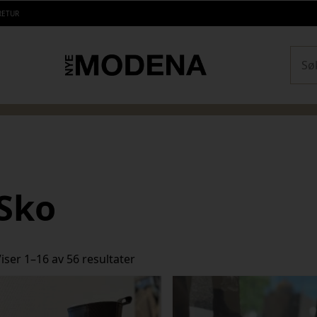
RETUR
Sear
Sko
Sortert
iser 1–16 av 56 resultater
etter
siste