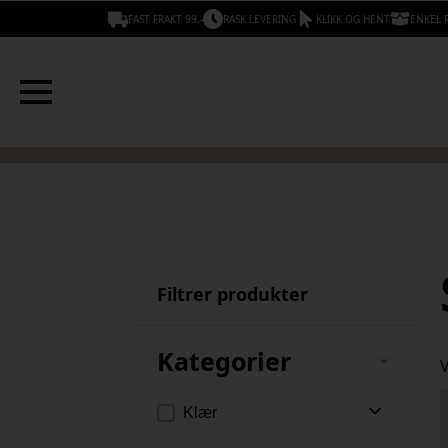
FAST FRAKT 99,-
RASK LEVERING
KLIKK OG HENT
ENKEL 
Filtrer produkter
Kategorier
V
Klær