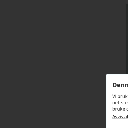
Denn
Vi bru
nettste
bruke d
Avvis a