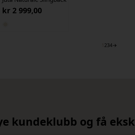
kr
2 999,00
1
2
3
4
→
nye kundeklubb og få ekskl