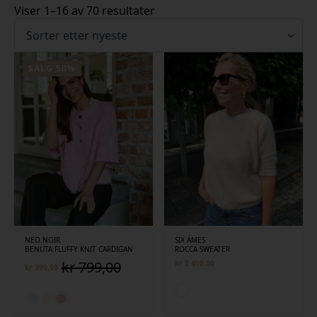
Sortert
Viser 1–16 av 70 resultater
etter
siste
SALG 50%
NEO NOIR
SIX ÁMES
BENUTA FLUFFY KNIT CARDIGAN
ROCCA SWEATER
kr
799,00
kr
2 400,00
kr
399,50
Opprinnelig
Nåværende
pris
pris
var:
er:
kr 799,00.
kr 399,50.