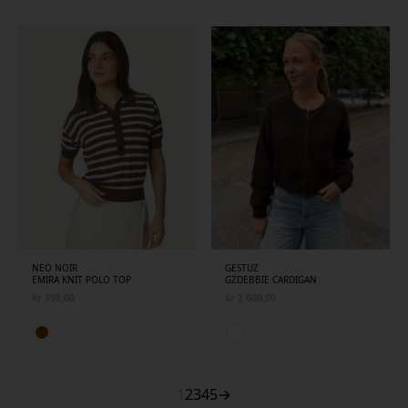
NEO NOIR
GESTUZ
EMIRA KNIT POLO TOP
GZDEBBIE CARDIGAN
kr
799,00
kr
2 000,00
1
2
3
4
5
→