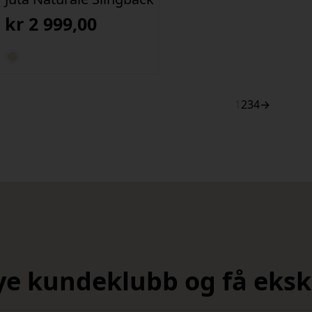
kr
2 999,00
1
2
3
4
→
nye kundeklubb og få ekskl