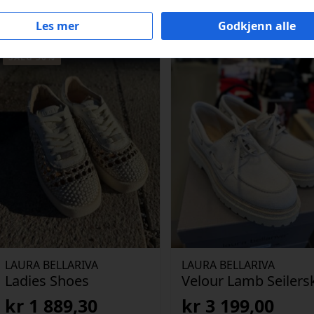
Les mer
Godkjenn alle
SALG 30%
LAURA BELLARIVA
LAURA BELLARIVA
Ladies Shoes
Velour Lamb Seilers
kr
1 889,30
kr
3 199,00