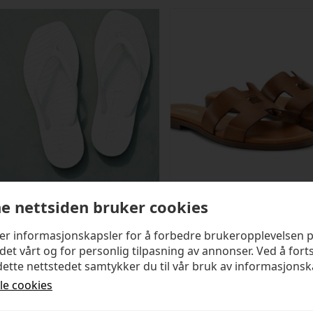
e nettsiden bruker cookies
SLEEPERS
SHOE BIZ COPENHAGEN
ker informasjonskapsler for å forbedre brukeropplevelsen 
Tapered White
Seattle Sandal
det vårt og for personlig tilpasning av annonser. Ved å fort
ette nettstedet samtykker du til vår bruk av informasjonsk
kr
499,00
kr
1 399,00
lle cookies