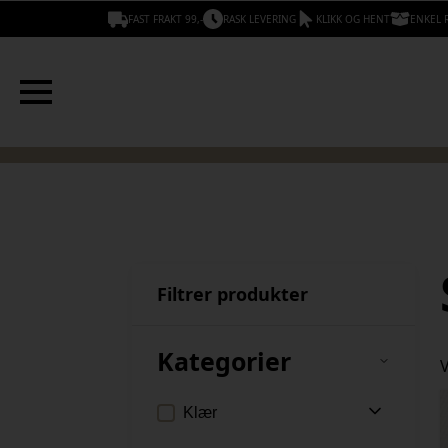
FAST FRAKT 99,-
RASK LEVERING
KLIKK OG HENT
ENKEL 
Filtrer produkter
Kategorier
V
Klær