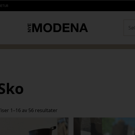
RETUR
Sear
Sko
Sortert
iser 1–16 av 56 resultater
etter
siste