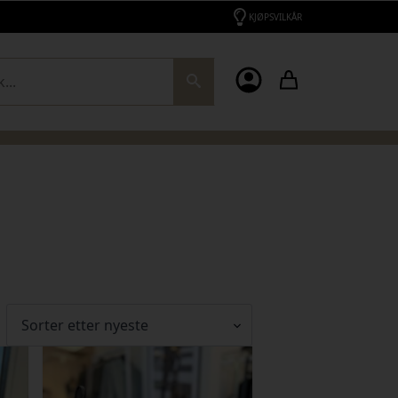
KJØPSVILKÅR
ch