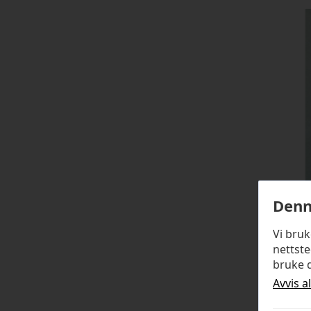
Denn
Vi bru
nettste
bruke d
Avvis a