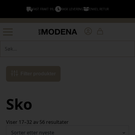
FAST FRAKT 99,-
RASK LEVERING
ENKEL RETUR
Søk
Filter produkter
Sko
Sortert
Viser 17–32 av 56 resultater
etter