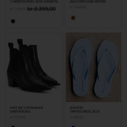
1-HARRODS NERO, BOW GUNMETAL
JAVA PUMPS DARK BROWN
kr
3 399,00
kr
3 800,00
kr
1 699,50
Opprinnelig
Nåværende
pris
pris
var:
er:
kr 3
kr 1
399,00.
699,50.
SHOE BIZ COPENHAGEN
SLEEPERS
CHRISTA BLACK
TAPERED ANGEL BLUE
kr
2 799,00
kr
450,00