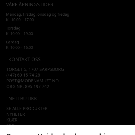
VÅRE ÅPNINGSTIDER
Mandag, tirsdag, onsdag og fredag
Kl. 10.00 – 17.00
Torsdag
Kl 10.00 – 19.00
Lørdag
Kl 10.00 – 16.00
KONTAKT OSS
TORGET 5, 1707 SARPSBORG
(+47) 69 15 74 28
POST@MODENAMUZT.NO
ORG.NR. 895 197 742
NETTBUTIKK
SE ALLE PRODUKTER
NYHETER
KLÆR
SKO
TILBEHØR