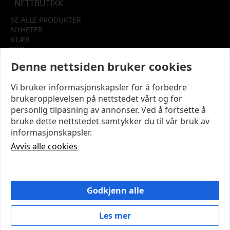
NETTBUTIKK
SE ALLE PRODUKTER
NYHETER
KLÆR
SKO
TILBEHØR
Denne nettsiden bruker cookies
SALG
Vi bruker informasjonskapsler for å forbedre
INFORMASJON
brukeropplevelsen på nettstedet vårt og for
OM OSS
personlig tilpasning av annonser. Ved å fortsette å
KUNDEKLUBB
bruke dette nettstedet samtykker du til vår bruk av
KONTAKT OSS
informasjonskapsler.
KJØPSVILKÅR OG BETINGELSER
PERSONVERN
Avvis alle cookies
MIN KONTO
LOGG UT
Godkjenn alle
© 2026 NYE MODENA – Utviklet og designet av
IT-
Sentralen AS
Les mer
Cookies