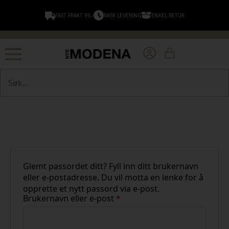
FAST FRAKT 99,-
RASK LEVERING
ENKEL RETUR
Søk
Glemt passordet ditt? Fyll inn ditt brukernavn
eller e-postadresse. Du vil motta en lenke for å
opprette et nytt passord via e-post.
Påkrevd
Brukernavn eller e-post
*