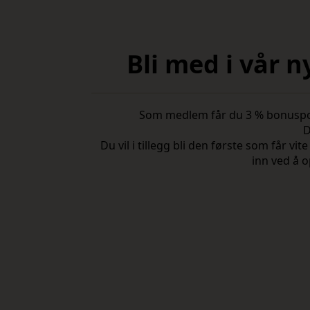
Bli med i vår 
Som medlem får du 3 % bonuspoeng
D
Du vil i tillegg bli den første som får 
inn ved å o