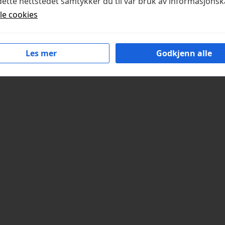
ette nettstedet samtykker du til vår bruk av informasjonsk
lle cookies
Les mer
Godkjenn alle