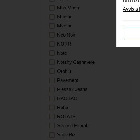
bruke d
Mos Mosh
Avvis a
Munthe
Mynthe
Neo Noir
NORR
Note
Notshy Cashmere
Oroblu
Pavement
Pieszak Jeans
RAGBAG
Rohe
ROTATE
Second Female
Shoe Biz