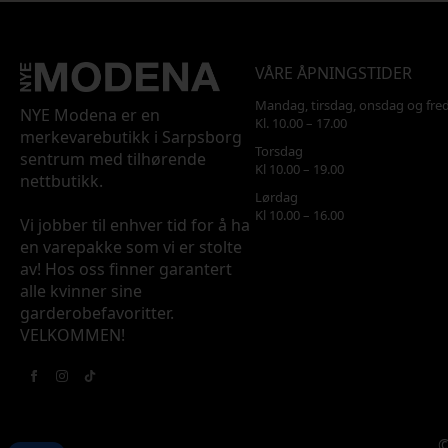
VÅRE ÅPNINGSTIDER
Mandag, tirsdag, onsdag og fre
NYE Modena er en
Kl. 10.00 – 17.00
merkevarebutikk i Sarpsborg
Torsdag
sentrum med tilhørende
Kl 10.00 – 19.00
nettbutikk.
Lørdag
Kl 10.00 – 16.00
Vi jobber til enhver tid for å ha
en varepakke som vi er stolte
av! Hos oss finner garantert
alle kvinner sine
garderobefavoritter.
VELKOMMEN!
©