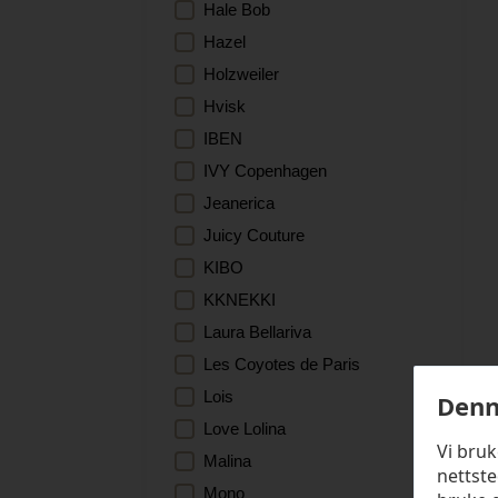
Hale Bob
Hazel
Holzweiler
Hvisk
IBEN
IVY Copenhagen
Jeanerica
Juicy Couture
KIBO
KKNEKKI
Laura Bellariva
Les Coyotes de Paris
Lois
Denn
Love Lolina
Vi bru
Malina
nettste
Mono