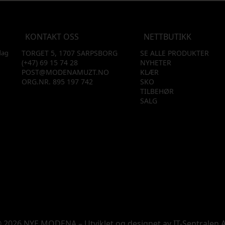
KONTAKT OSS
NETTBUTIKK
dag
TORGET 5, 1707 SARPSBORG
SE ALLE PRODUKTER
(+47) 69 15 74 28
NYHETER
POST@MODENAMUZT.NO
KLÆR
ORG.NR. 895 197 742
SKO
TILBEHØR
SALG
 2026 NYE MODENA – Utviklet og designet av
IT-Sentralen 