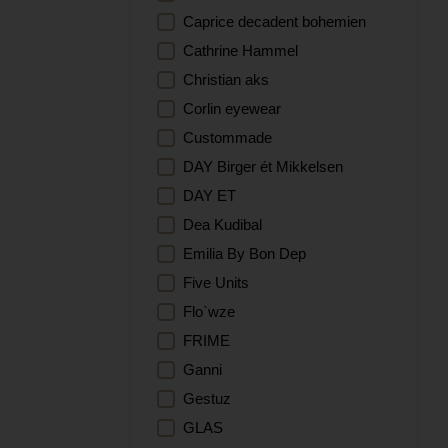
Topper
Caprice decadent bohemien
Smykker
Jakker
Cathrine Hammel
Smykkeskrin
Kåper
Christian aks
Solbriller
Corlin eyewear
Strikker
Custommade
Strømper og sokker
DAY Birger ét Mikkelsen
Toalettmapper
DAY ET
Veskecharm
Dea Kudibal
Vesker
Emilia By Bon Dep
Votter
Five Units
Flo`wze
FRIME
Ganni
Gestuz
GLAS